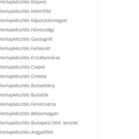
Honlapkészítés Kispest
Honlapkészítés Kelenföld
Honlapkészítés Káposztásmegyer
Honlapkészítés Hűvösvölgy
Honlapkészítés Gazdagrét
Honlapkészítés Farkasrét
Honlapkészítés Erzsébetváros
Honlapkészítés Csepel
Honlapkészítés Cinkota
Honlapkészítés Budatétény
Honlapkészítés Budafok
Honlapkészítés Ferencváros
Honlapkészítés Békásmegyer
Honlapkészítés Budapest XXIII. kerület
Honlapkészítés Angyalföld