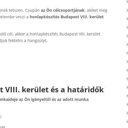
kinek tetszen. Csupán
az Ön célcsoportjának
, akiket meg
gyelembe veszi a
honlapkészítés Budapest VIII. kerület
dő cél, akkor a honlapkészítés Budapest VIII. kerület
djuk fektetni a hangsúlyt.
VIII. kerület és a határidők
unkaideje az Ön igényeitől és az adott munka
:
hét.