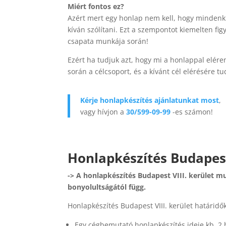
Miért fontos ez?
Azért mert egy honlap nem kell, hogy minden
kíván szólítani. Ezt a szempontot kiemelten fi
csapata munkája során!
Ezért ha tudjuk azt, hogy mi a honlappal eléren
során a célcsoport, és a kívánt cél elérésére tu
Kérje honlapkészítés ajánlatunkat most
,
vagy hívjon a
30/599-09-99
-es számon!
Honlapkészítés Budapest 
-> A honlapkészítés Budapest VIII. kerület m
bonyolultságától függ.
Honlapkészítés Budapest VIII. kerület határidők
Egy cégbemutató honlapkészítés ideje kb. 2 