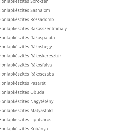
Honlapkészítés Soroksár
Honlapkészítés Sashalom
Honlapkészítés Rózsadomb
Honlapkészítés Rákosszentmihály
Honlapkészítés Rákospalota
Honlapkészítés Rákoshegy
Honlapkészítés Rákoskeresztúr
Honlapkészítés Rákosfalva
Honlapkészítés Rákoscsaba
Honlapkészítés Pasarét
Honlapkészítés Óbuda
Honlapkészítés Nagytétény
Honlapkészítés Mátyásföld
Honlapkészítés Lipótváros
Honlapkészítés Kőbánya