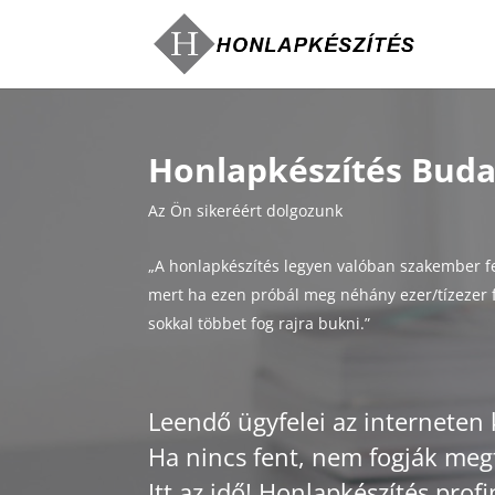
Honlapkészítés Budap
Az Ön sikeréért dolgozunk
„A honlapkészítés legyen valóban szakember f
mert ha ezen próbál meg néhány ezer/tízezer f
sokkal többet fog rajra bukni.”
Leendő ügyfelei az interneten 
Ha nincs fent, nem fogják megt
Itt az idő! Honlapkészítés profi