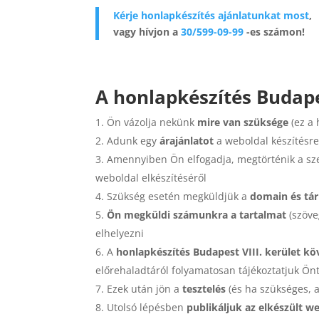
Kérje honlapkészítés ajánlatunkat most
,
vagy hívjon a
30/599-09-99
-es számon!
A honlapkészítés Budapes
Ön vázolja nekünk
mire van szüksége
(ez a 
Adunk egy
árajánlatot
a weboldal készítésr
Amennyiben Ön elfogadja, megtörténik a szer
weboldal elkészítéséről
Szükség esetén megküldjük a
domain és tár
Ön megküldi számunkra a tartalmat
(szöve
elhelyezni
A
honlapkészítés Budapest VIII. kerület k
előrehaladtáról folyamatosan tájékoztatjuk Ön
Ezek után jön a
tesztelés
(és ha szükséges, a
Utolsó lépésben
publikáljuk az elkészült w