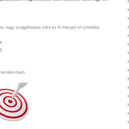
ke, vagy szolgáltatása iránt és Ő menjen el üzletébe,
le
l)
unikációval)