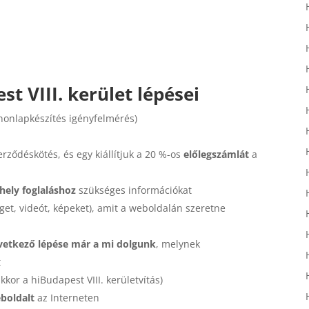
t VIII. kerület lépései
honlapkészítés igényfelmérés)
e
ződéskötés, és egy kiállítjuk a 20 %-os
előlegszámlát
a
hely foglaláshoz
szükséges információkat
get, videót, képeket), amit a weboldalán szeretne
övetkező lépése már a mi dolgunk
, melynek
t
kkor a hiBudapest VIII. kerületvítás)
eboldalt
az Interneten