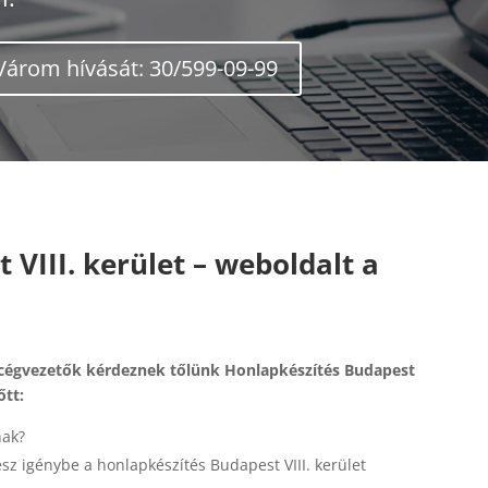
Várom hívását: 30/599-09-99
VIII. kerület – weboldalt a
, cégvezetők kérdeznek tőlünk Honlapkészítés Budapest
őtt:
nak?
esz igénybe a honlapkészítés Budapest VIII. kerület