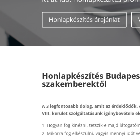
Honlapkészítés árajánlat
Honlapkészítés Budapest 
szakemberektől
A 3 legfontosabb dolog, amit az érdeklődők
VIII. kerület szolgáltatásunk igénybevétele el
Hogyan fog kinézni, tetszik-e majd látogatói
Mikorra fog elkészülni, vagyis mennyi időt v