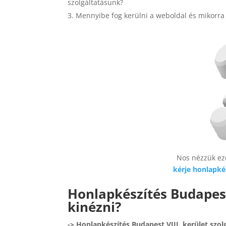
szolgáltatásunk?
Mennyibe fog kerülni a weboldal és mikorra 
Nos nézzük ez
kérje honlapké
Honlapkészítés Budapest
kinézni?
-> Honlapkészítés Budapest VIII. kerület szo