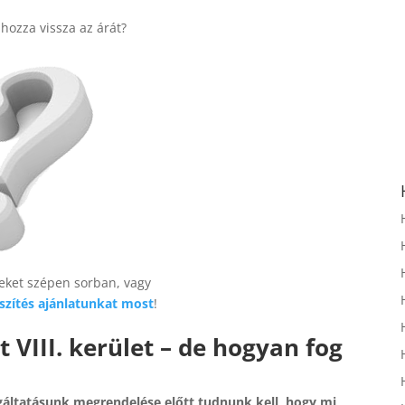
hozza vissza az árát?
eket szépen sorban, vagy
szítés ajánlatunkat most
!
 VIII. kerület – de hogyan fog
lgáltatásunk megrendelése előtt tudnunk kell, hogy mi