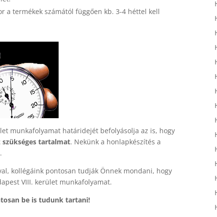
 a termékek számától függően kb. 3-4 héttel kell
ület munkafolyamat határidejét befolyásolja az is, hogy
 szükséges tartalmat
. Nekünk a honlapkészítés a
.
val, kollégáink pontosan tudják Önnek mondani, hogy
apest VIII. kerület munkafolyamat.
tosan be is tudunk tartani!