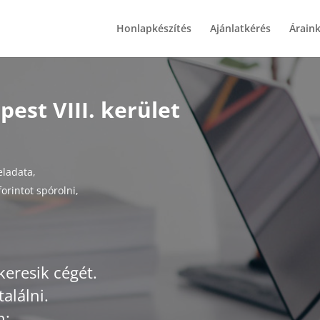
Honlapkészítés
Ajánlatkérés
Árain
est VIII. kerület
eladata,
orintot spórolni,
keresik cégét.
alálni.
n: