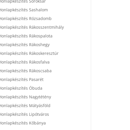
Honlapkészítés Soroksár
Honlapkészítés Sashalom
Honlapkészítés Rózsadomb
Honlapkészítés Rákosszentmihály
Honlapkészítés Rákospalota
Honlapkészítés Rákoshegy
Honlapkészítés Rákoskeresztúr
Honlapkészítés Rákosfalva
Honlapkészítés Rákoscsaba
Honlapkészítés Pasarét
Honlapkészítés Óbuda
Honlapkészítés Nagytétény
Honlapkészítés Mátyásföld
Honlapkészítés Lipótváros
Honlapkészítés Kőbánya