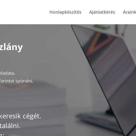
Honlapkészítés
Ajánlatkérés
Árain
zlány
eladata,
orintot spórolni,
keresik cégét.
alálni.
n: