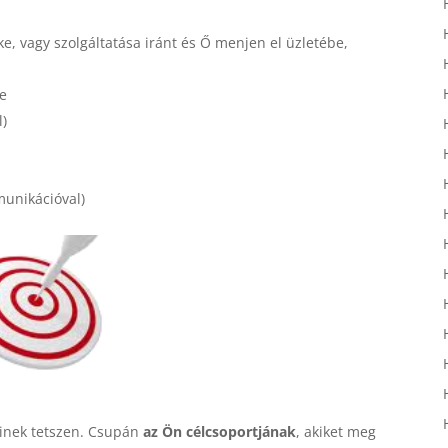
ke, vagy szolgáltatása iránt és Ő menjen el üzletébe,
le
l)
unikációval)
kinek tetszen. Csupán
az Ön célcsoportjának
, akiket meg