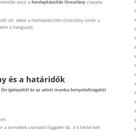
gyelembe veszi a
honlapkészítés Oroszlány
csapata
ndő cél, akkor a honlapkészítés Oroszlány során a
tetni a hangsúlyt.
y és a határidők
 Ön igényeitől és az adott munka bonyolultságától
hét.
 a termékek számától függően kb. 3-4 héttel kell