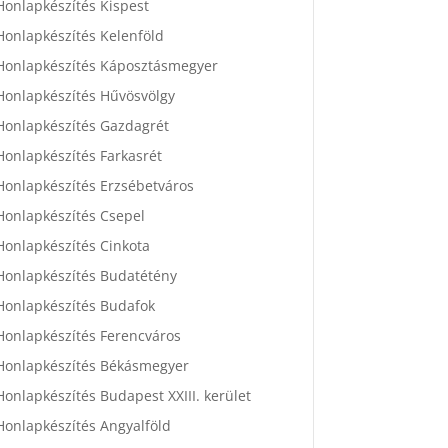
Honlapkészítés Kispest
Honlapkészítés Kelenföld
Honlapkészítés Káposztásmegyer
Honlapkészítés Hűvösvölgy
Honlapkészítés Gazdagrét
Honlapkészítés Farkasrét
Honlapkészítés Erzsébetváros
Honlapkészítés Csepel
Honlapkészítés Cinkota
Honlapkészítés Budatétény
Honlapkészítés Budafok
Honlapkészítés Ferencváros
Honlapkészítés Békásmegyer
Honlapkészítés Budapest XXIII. kerület
Honlapkészítés Angyalföld