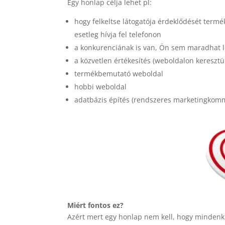
Egy honlap célja lehet pl:
hogy felkeltse látogatója érdeklődését termé
esetleg hívja fel telefonon
a konkurenciának is van, Ön sem maradhat 
a közvetlen értékesítés (weboldalon keresztü
termékbemutató weboldal
hobbi weboldal
adatbázis építés (rendszeres marketingkomm
Miért fontos ez?
Azért mert egy honlap nem kell, hogy minden