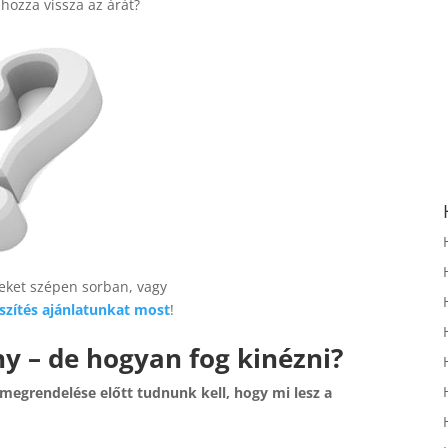
hozza vissza az árát?
eket szépen sorban, vagy
szítés ajánlatunkat most
!
y – de hogyan fog kinézni?
megrendelése előtt tudnunk kell, hogy mi lesz a