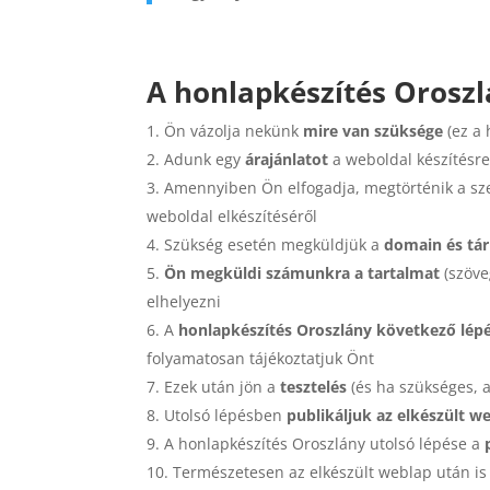
A honlapkészítés Oroszl
Ön vázolja nekünk
mire van szüksége
(ez a 
Adunk egy
árajánlatot
a weboldal készítésr
Amennyiben Ön elfogadja, megtörténik a szer
weboldal elkészítéséről
Szükség esetén megküldjük a
domain és tár
Ön megküldi számunkra a tartalmat
(szöve
elhelyezni
A
honlapkészítés Oroszlány következő lép
folyamatosan tájékoztatjuk Önt
Ezek után jön a
tesztelés
(és ha szükséges, a
Utolsó lépésben
publikáljuk az elkészült w
A honlapkészítés Oroszlány utolsó lépése a
Természetesen az elkészült weblap után is á