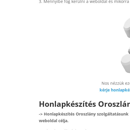
Mennyibe fog kerülni a weboldal és mikorra 
Nos nézzük ez
kérje honlapké
Honlapkészítés Oroszlán
-> Honlapkészítés Oroszlány szolgáltatásunk 
weboldal célja.