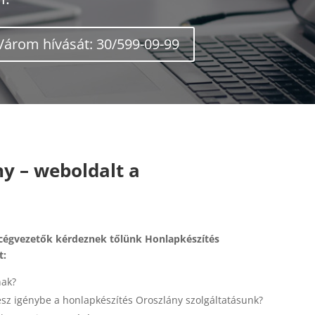
Várom hívását: 30/599-09-99
y – weboldalt a
 cégvezetők kérdeznek tőlünk Honlapkészítés
t:
nak?
vesz igénybe a honlapkészítés Oroszlány szolgáltatásunk?