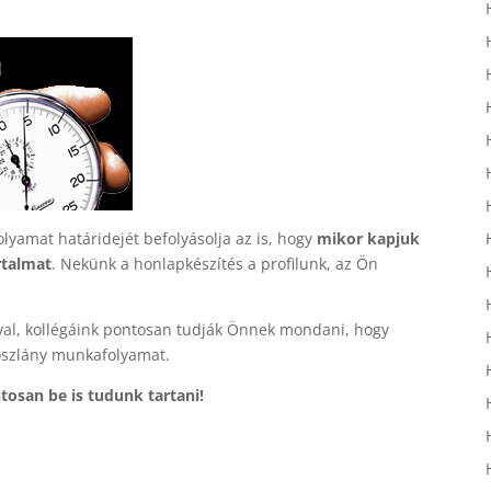
lyamat határidejét befolyásolja az is, hogy
mikor kapjuk
rtalmat
. Nekünk a honlapkészítés a profilunk, az Ön
val, kollégáink pontosan tudják Önnek mondani, hogy
oszlány munkafolyamat.
tosan be is tudunk tartani!