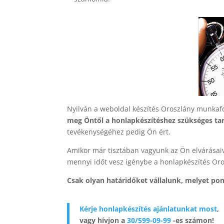
Nyilván a weboldal készítés Oroszlány munkafo
meg Öntől a honlapkészítéshez szükséges ta
tevékenységéhez pedig Ön ért.
Amikor már tisztában vagyunk az Ön elvárásai
mennyi időt vesz igénybe a honlapkészítés Or
Csak olyan határidőket vállalunk, melyet pon
Kérje honlapkészítés ajánlatunkat most
,
vagy hívjon a
30/599-09-99
-es számon!