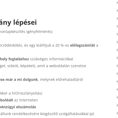
ány lépései
honlapkészítés igényfelmérés)
e
ződéskötés, és egy kiállítjuk a 20 %-os
előlegszámlát
a
hely foglaláshoz
szükséges információkat
get, videót, képeket), amit a weboldalán szeretne
ése már a mi dolgunk
, melynek előrehaladtáról
kkor a hiOroszlányvítás)
eboldalt
az Interneten
pénzügyi elszámolás
llunk rendelkezésére kiegészítő szolgáltatásokkal (pl.