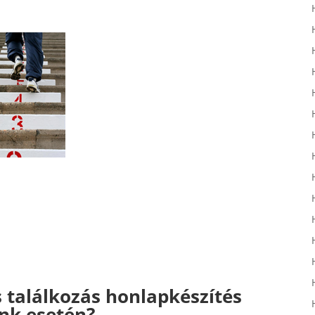
 találkozás honlapkészítés
nk esetén?