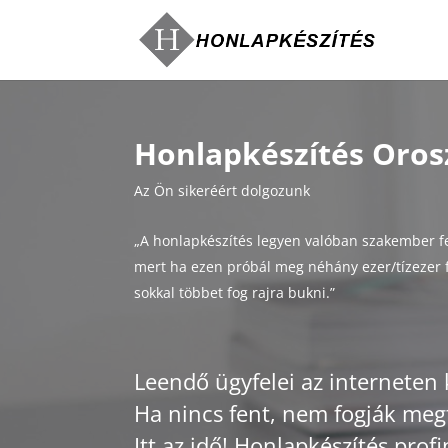
Honlapkészítés Oros
Az Ön sikeréért dolgozunk
„A honlapkészítés legyen valóban szakember f
mert ha ezen próbál meg néhány ezer/tízezer f
sokkal többet fog rajra bukni.”
Leendő ügyfelei az interneten 
Ha nincs fent, nem fogják megt
Itt az idő! Honlapkészítés profi