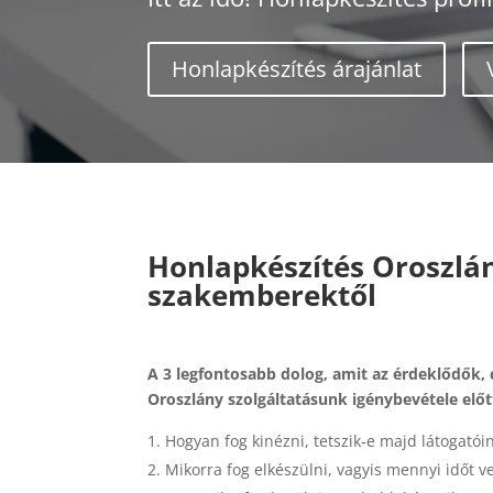
Honlapkészítés árajánlat
Honlapkészítés Oroszlán
szakemberektől
A 3 legfontosabb dolog, amit az érdeklődők,
Oroszlány szolgáltatásunk igénybevétele előt
Hogyan fog kinézni, tetszik-e majd látogatói
Mikorra fog elkészülni, vagyis mennyi időt 