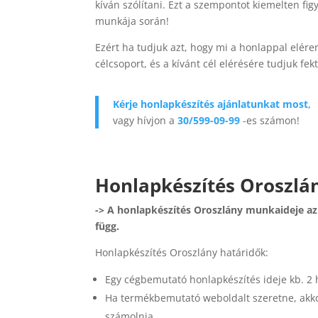
kíván szólítani. Ezt a szempontot kiemelten fi
munkája során!
Ezért ha tudjuk azt, hogy mi a honlappal elére
célcsoport, és a kívánt cél elérésére tudjuk fek
Kérje honlapkészítés ajánlatunkat most
,
vagy hívjon a
30/599-09-99
-es számon!
Honlapkészítés Oroszlán
-> A honlapkészítés Oroszlány munkaideje az
függ.
Honlapkészítés Oroszlány határidők:
Egy cégbemutató honlapkészítés ideje kb. 2 
Ha termékbemutató weboldalt szeretne, akkor
számolnia.