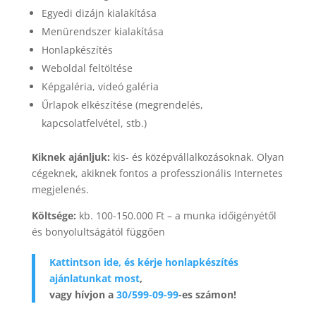
Egyedi dizájn kialakítása
Menürendszer kialakítása
Honlapkészítés
Weboldal feltöltése
Képgaléria, videó galéria
Űrlapok elkészítése (megrendelés,
kapcsolatfelvétel, stb.)
Kiknek ajánljuk:
kis- és középvállalkozásoknak. Olyan
cégeknek, akiknek fontos a professzionális Internetes
megjelenés.
Költsége:
kb. 100-150.000 Ft – a munka időigényétől
és bonyolultságától függően
Kattintson ide, és kérje honlapkészítés
ajánlatunkat most
,
vagy hívjon a
30/599-09-99
-es számon!