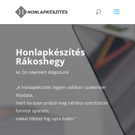
Honlapkészítés
Rákoshegy
Az Ön sikeréért dolgozunk
„A honlapkészítés legyen valóban szakember
feladata,
mert ha ezen próbál meg néhány ezer/tízezer
forintot spórolni,
sokkal többet fog rajra bukni.”