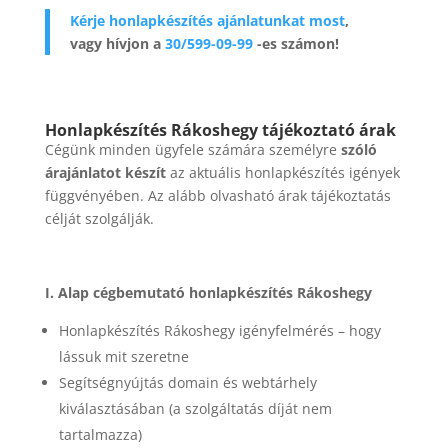
Kérje honlapkészítés ajánlatunkat most
,
vagy hívjon a
30/599-09-99
-es számon!
Honlapkészítés Rákoshegy tájékoztató árak
Cégünk minden ügyfele számára személyre
szóló
árajánlatot készít
az aktuális honlapkészítés igények
függvényében. Az alább olvasható árak tájékoztatás
célját szolgálják.
I. Alap cégbemutató honlapkészítés Rákoshegy
Honlapkészítés Rákoshegy igényfelmérés – hogy
lássuk mit szeretne
Segítségnyújtás domain és webtárhely
kiválasztásában (a szolgáltatás díját nem
tartalmazza)