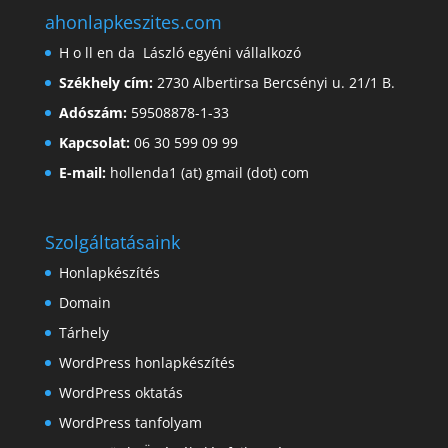
ahonlapkeszites.com
H o ll en da László egyéni vállalkozó
Székhely cím:
2730 Albertirsa Bercsényi u. 21/1 B.
Adószám:
59508878-1-33
Kapcsolat:
06 30 599 09 99
E-mail:
hollenda1 (at) gmail (dot) com
Szolgáltatásaink
Honlapkészítés
Domain
Tárhely
WordPress honlapkészítés
WordPress oktatás
WordPress tanfolyam