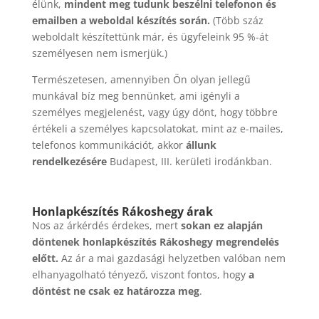
élünk,
mindent meg tudunk beszélni telefonon és
emailben a weboldal készítés során.
(Több száz
weboldalt készítettünk már, és ügyfeleink 95 %-át
személyesen nem ismerjük.)
Természetesen, amennyiben Ön olyan jellegű
munkával bíz meg bennünket, ami igényli a
személyes megjelenést, vagy úgy dönt, hogy többre
értékeli a személyes kapcsolatokat, mint az e-mailes,
telefonos kommunikációt, akkor
állunk
rendelkezésére
Budapest, III. kerületi irodánkban.
Honlapkészítés Rákoshegy árak
Nos az árkérdés érdekes, mert
sokan ez alapján
döntenek honlapkészítés Rákoshegy megrendelés
előtt.
Az ár a mai gazdasági helyzetben valóban nem
elhanyagolható tényező, viszont fontos, hogy
a
döntést ne csak ez határozza meg
.