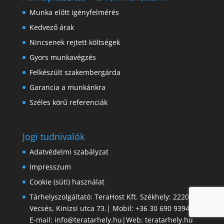
Munka előtt igényfelmérés
Kedvező árak
Nincsenek rejtett költségek
Gyors munkavégzés
Felkészült szakembergárda
Garancia a munkánkra
Széles körű referenciák
Jogi tudnivalók
Adatvédelmi szabályzat
Impresszum
Cookie (süti) használat
Tárhelyszolgáltató: TeraHost Kft. Székhely: 2220
Vecsés, Kinizsi utca 73.| Mobil: +36 30 690 9394|
E-mail: info@teratarhely.hu|Web: teratarhely.hu