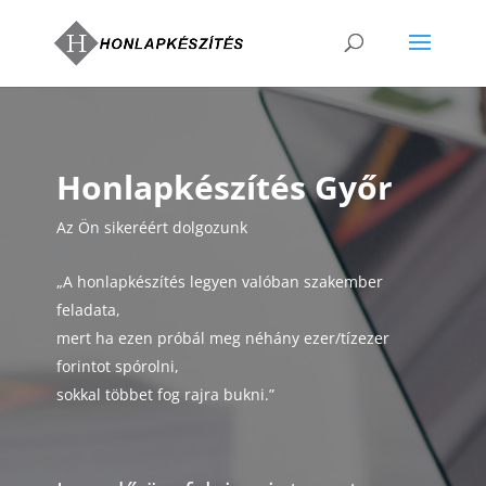
Honlapkészítés Győr
Az Ön sikeréért dolgozunk
„A honlapkészítés legyen valóban szakember
feladata,
mert ha ezen próbál meg néhány ezer/tízezer
forintot spórolni,
sokkal többet fog rajra bukni.”