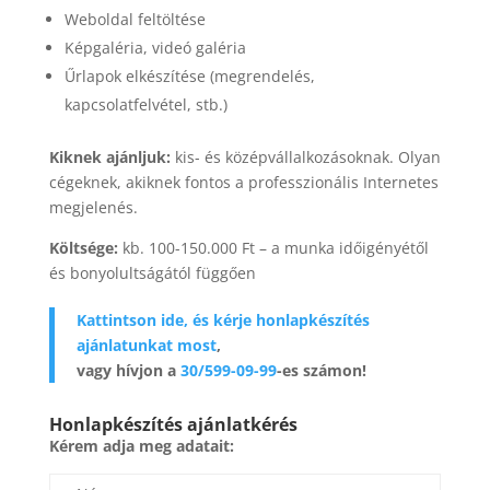
Weboldal feltöltése
Képgaléria, videó galéria
Űrlapok elkészítése (megrendelés,
kapcsolatfelvétel, stb.)
Kiknek ajánljuk:
kis- és középvállalkozásoknak. Olyan
cégeknek, akiknek fontos a professzionális Internetes
megjelenés.
Költsége:
kb. 100-150.000 Ft – a munka időigényétől
és bonyolultságától függően
Kattintson ide, és kérje honlapkészítés
ajánlatunkat most
,
vagy hívjon a
30/599-09-99
-es számon!
Honlapkészítés ajánlatkérés
Kérem adja meg adatait: