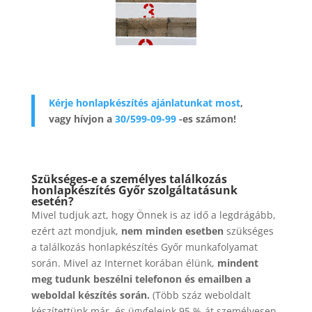
Kérje honlapkészítés ajánlatunkat most
,
vagy hívjon a
30/599-09-99
-es számon!
Szükséges-e a személyes találkozás
honlapkészítés Győr szolgáltatásunk
esetén?
Mivel tudjuk azt, hogy Önnek is az idő a legdrágább,
ezért azt mondjuk,
nem minden esetben
szükséges
a találkozás honlapkészítés Győr munkafolyamat
során. Mivel az Internet korában élünk,
mindent
meg tudunk beszélni telefonon és emailben a
weboldal készítés során.
(Több száz weboldalt
készítettünk már, és ügyfeleink 95 %-át személyesen