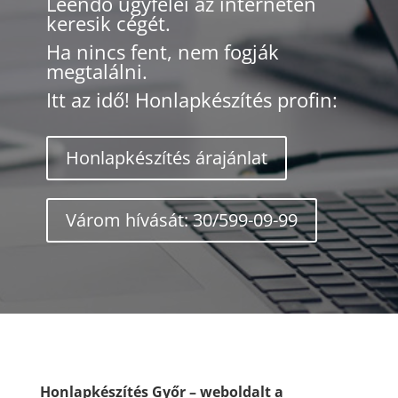
Leendő ügyfelei az interneten
keresik cégét.
Ha nincs fent, nem fogják
megtalálni.
Itt az idő! Honlapkészítés profin:
Honlapkészítés árajánlat
Várom hívását: 30/599-09-99
Honlapkészítés Győr – weboldalt a