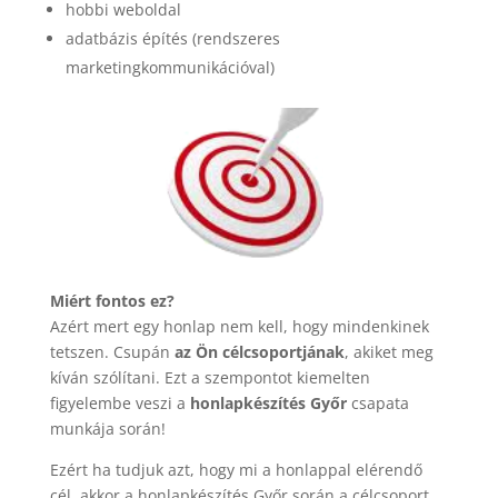
hobbi weboldal
adatbázis építés (rendszeres
marketingkommunikációval)
Miért fontos ez?
Azért mert egy honlap nem kell, hogy mindenkinek
tetszen. Csupán
az Ön célcsoportjának
, akiket meg
kíván szólítani. Ezt a szempontot kiemelten
figyelembe veszi a
honlapkészítés Győr
csapata
munkája során!
Ezért ha tudjuk azt, hogy mi a honlappal elérendő
cél, akkor a honlapkészítés Győr során a célcsoport,