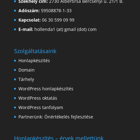
Székhely cím:
2730 Albertirsa Bercsényi u. 21/1 B.
Adószám:
59508878-1-33
Kapcsolat:
06 30 599 09 99
E-mail:
hollenda1 (at) gmail (dot) com
Szolgáltatásaink
Honlapkészítés
Domain
Tárhely
WordPress honlapkészítés
WordPress oktatás
WordPress tanfolyam
Partnerünk:
Önértékelés fejlesztése
Honlapkészítés – érvek mellettünk