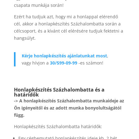
csapata munkája során!
Ezért ha tudjuk azt, hogy mi a honlappal elérendő
cél, akkor a honlapkészítés Százhalombatta során a
célcsoport, és a kívánt cél elérésére tudjuk fektetni a
hangsúlyt.
Kérje honlapkészítés ajánlatunkat most
,
vagy hívjon a
30/599-09-99
-es számon!
Honlapkészítés Százhalombatta és a
határidők
-> A honlapkészítés Százhalombatta munkaideje az
Ön igényeitől és az adott munka bonyolultságától
függ.
Honlapkészítés Százhalombatta határidők:
Egy cégbemutató honlapkészítés ideje kb. 2 hét.