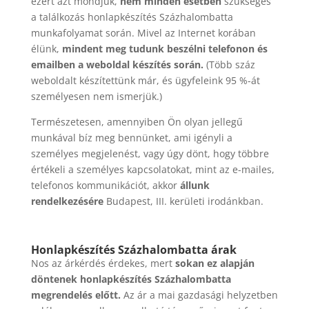
ezért azt mondjuk,
nem minden esetben
szükséges
a találkozás honlapkészítés Százhalombatta
munkafolyamat során. Mivel az Internet korában
élünk,
mindent meg tudunk beszélni telefonon és
emailben a weboldal készítés során.
(Több száz
weboldalt készítettünk már, és ügyfeleink 95 %-át
személyesen nem ismerjük.)
Természetesen, amennyiben Ön olyan jellegű
munkával bíz meg bennünket, ami igényli a
személyes megjelenést, vagy úgy dönt, hogy többre
értékeli a személyes kapcsolatokat, mint az e-mailes,
telefonos kommunikációt, akkor
állunk
rendelkezésére
Budapest, III. kerületi irodánkban.
Honlapkészítés Százhalombatta árak
Nos az árkérdés érdekes, mert
sokan ez alapján
döntenek honlapkészítés Százhalombatta
megrendelés előtt.
Az ár a mai gazdasági helyzetben