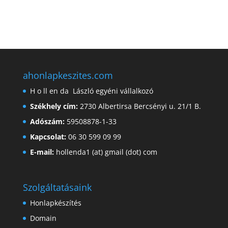
ahonlapkeszites.com
H o ll en da László egyéni vállalkozó
Székhely cím:
2730 Albertirsa Bercsényi u. 21/1 B.
Adószám:
59508878-1-33
Kapcsolat:
06 30 599 09 99
E-mail:
hollenda1 (at) gmail (dot) com
Szolgáltatásaink
Honlapkészítés
Domain