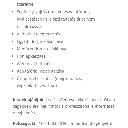
szeretne
Segítségnyújtás domain és webtárhely
kiválasztásában (a szolgáltatás díját nem
tartalmazza)
Weboldal megtervezése
Egyedi dizájn kialakítása
Menürendszer kialakítása
Honlapkészítés
Weboldal feltöltése
Képgaléria, videó galéria
Űrlapok elkészítése (megrendelés,
kapcsolatfelvétel, stb.)
Kiknek ajánljuk:
kis- és középvállalkozásoknak. Olyan
cégeknek, akiknek fontos a professzionális Internetes
megjelenés.
Költsége:
kb. 100-150.000 Ft – a munka időigényétől