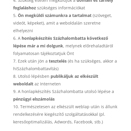
Szükség esetén megküldjük a
domain és tárhely
foglaláshoz
szükséges információkat
Ön megküldi számunkra a tartalmat
(szöveget,
videót, képeket), amit a weboldalán szeretne
elhelyezni
A
honlapkészítés Százhalombatta következő
lépése már a mi dolgunk
, melynek előrehaladtáról
folyamatosan tájékoztatjuk Önt
Ezek után jön a
tesztelés
(és ha szükséges, akkor a
hiSzázhalombattavítás)
Utolsó lépésben
publikáljuk az elkészült
weboldalt
az Interneten
A honlapkészítés Százhalombatta utolsó lépése a
pénzügyi elszámolás
Természetesen az elkészült weblap után is állunk
rendelkezésére kiegészítő szolgáltatásokkal (pl.
keresőoptimalizálás, Adwords, Facebook, stb.)