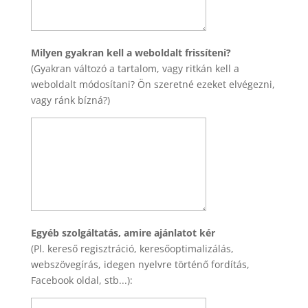
Milyen gyakran kell a weboldalt frissíteni?
(Gyakran változó a tartalom, vagy ritkán kell a
weboldalt módosítani? Ön szeretné ezeket elvégezni,
vagy ránk bízná?)
Egyéb szolgáltatás, amire ajánlatot kér
(Pl. kereső regisztráció, keresőoptimalizálás,
webszövegírás, idegen nyelvre történő fordítás,
Facebook oldal, stb...):