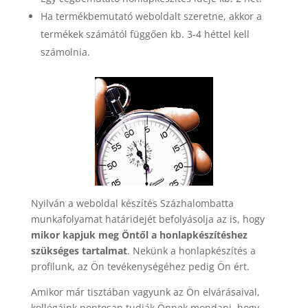
Ha termékbemutató weboldalt szeretne, akkor a
termékek számától függően kb. 3-4 héttel kell
számolnia.
Nyilván a weboldal készítés Százhalombatta
munkafolyamat határidejét befolyásolja az is, hogy
mikor kapjuk meg Öntől a honlapkészítéshez
szükséges tartalmat
. Nekünk a honlapkészítés a
profilunk, az Ön tevékenységéhez pedig Ön ért.
Amikor már tisztában vagyunk az Ön elvárásaival,
kollégáink pontosan tudják Önnek mondani, hogy