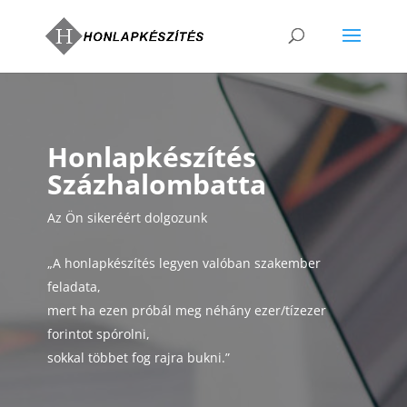
Honlapkészítés
Százhalombatta
Az Ön sikeréért dolgozunk
„A honlapkészítés legyen valóban szakember
feladata,
mert ha ezen próbál meg néhány ezer/tízezer
forintot spórolni,
sokkal többet fog rajra bukni.”