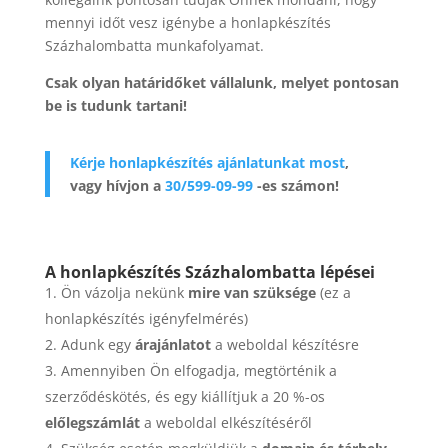
mennyi időt vesz igénybe a honlapkészítés
Százhalombatta munkafolyamat.
Csak olyan határidőket vállalunk, melyet pontosan
be is tudunk tartani!
Kérje honlapkészítés ajánlatunkat most
,
vagy hívjon a
30/599-09-99
-es számon!
A honlapkészítés Százhalombatta lépései
Ön vázolja nekünk
mire van szüksége
(ez a
honlapkészítés igényfelmérés)
Adunk egy
árajánlatot
a weboldal készítésre
Amennyiben Ön elfogadja, megtörténik a
szerződéskötés, és egy kiállítjuk a 20 %-os
előlegszámlát
a weboldal elkészítéséről