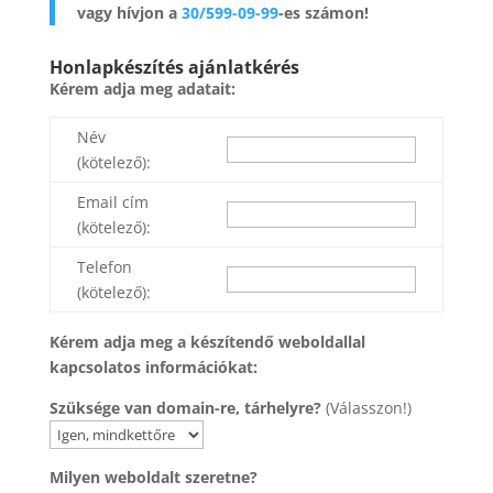
vagy hívjon a
30/599-09-99
-es számon!
Honlapkészítés ajánlatkérés
Kérem adja meg adatait:
Név
(kötelező):
Email cím
(kötelező):
Telefon
(kötelező):
Kérem adja meg a készítendő weboldallal
kapcsolatos információkat:
Szüksége van domain-re, tárhelyre?
(Válasszon!)
Milyen weboldalt szeretne?