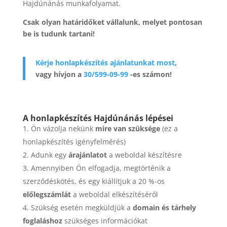
Hajdúnánás munkafolyamat.
Csak olyan határidőket vállalunk, melyet pontosan
be is tudunk tartani!
Kérje honlapkészítés ajánlatunkat most
,
vagy hívjon a
30/599-09-99
-es számon!
A honlapkészítés Hajdúnánás lépései
Ön vázolja nekünk
mire van szüksége
(ez a
honlapkészítés igényfelmérés)
Adunk egy
árajánlatot
a weboldal készítésre
Amennyiben Ön elfogadja, megtörténik a
szerződéskötés, és egy kiállítjuk a 20 %-os
előlegszámlát
a weboldal elkészítéséről
Szükség esetén megküldjük a
domain és tárhely
foglaláshoz
szükséges információkat