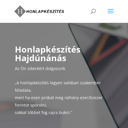
Honlapkészítés
Hajdúnánás
Az Ön sikeréért dolgozunk
„A honlapkészítés legyen valóban szakember
feladata,
mert ha ezen próbál meg néhány ezer/tízezer
forintot spórolni,
sokkal többet fog rajra bukni.”