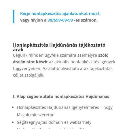
Kérje honlapkészítés ajánlatunkat most
,
vagy hívjon a
30/599-09-99
-es számon!
Honlapkészítés Hajdúnánás tájékoztató
árak
Cégünk minden ügyfele számára személyre
szóló
árajánlatot készít
az aktuális honlapkészítés igények
függvényében. Az alább olvasható árak tájékoztatás
célját szolgálják.
I. Alap cégbemutató honlapkészítés Hajdúnánás
Honlapkészítés Hajdúnánás igényfelmérés – hogy
lássuk mit szeretne
Segítségnyújtás domain és webtárhely