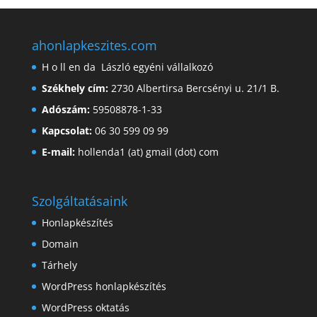
ahonlapkeszites.com
H o ll en da László egyéni vállalkozó
Székhely cím:
2730 Albertirsa Bercsényi u. 21/1 B.
Adószám:
59508878-1-33
Kapcsolat:
06 30 599 09 99
E-mail:
hollenda1 (at) gmail (dot) com
Szolgáltatásaink
Honlapkészítés
Domain
Tárhely
WordPress honlapkészítés
WordPress oktatás