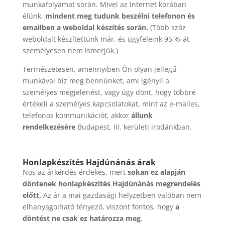
munkafolyamat során. Mivel az Internet korában
élünk,
mindent meg tudunk beszélni telefonon és
emailben a weboldal készítés során.
(Több száz
weboldalt készítettünk már, és ügyfeleink 95 %-át
személyesen nem ismerjük.)
Természetesen, amennyiben Ön olyan jellegű
munkával bíz meg bennünket, ami igényli a
személyes megjelenést, vagy úgy dönt, hogy többre
értékeli a személyes kapcsolatokat, mint az e-mailes,
telefonos kommunikációt, akkor
állunk
rendelkezésére
Budapest, III. kerületi irodánkban.
Honlapkészítés Hajdúnánás árak
Nos az árkérdés érdekes, mert
sokan ez alapján
döntenek honlapkészítés Hajdúnánás megrendelés
előtt.
Az ár a mai gazdasági helyzetben valóban nem
elhanyagolható tényező, viszont fontos, hogy
a
döntést ne csak ez határozza meg
.