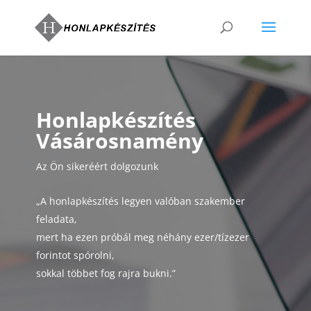
Honlapkészítés
Vásárosnamény
Az Ön sikeréért dolgozunk
„A honlapkészítés legyen valóban szakember
feladata,
mert ha ezen próbál meg néhány ezer/tízezer
forintot spórolni,
sokkal többet fog rajra bukni.”