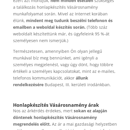
ezért azt mondjuk,
nem minden esetben
szükséges
a találkozás honlapkészítés Vásárosnamény
munkafolyamat során. Mivel az Internet korában
élünk,
mindent meg tudunk beszélni telefonon és
emailben a weboldal készítés során.
(Több száz
weboldalt készítettünk már, és ügyfeleink 95 %-át
személyesen nem ismerjük.)
Természetesen, amennyiben Ön olyan jellegű
munkával bíz meg bennünket, ami igényli a
személyes megjelenést, vagy úgy dönt, hogy többre
értékeli a személyes kapcsolatokat, mint az e-mailes,
telefonos kommunikációt, akkor
állunk
rendelkezésére
Budapest, III. kerületi irodánkban.
Honlapkészítés Vásárosnamény árak
Nos az árkérdés érdekes, mert
sokan ez alapján
döntenek honlapkészítés Vásárosnamény
megrendelés előtt.
Az ár a mai gazdasági helyzetben