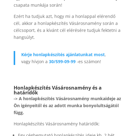
csapata munkája során!
Ezért ha tudjuk azt, hogy mi a honlappal elérendő
cél, akkor a honlapkészítés Vásárosnamény során a
célcsoport, és a kívánt cél elérésére tudjuk fektetni a
hangsúlyt.
Kérje honlapkészítés ajánlatunkat most
,
vagy hívjon a
30/599-09-99
-es számon!
Honlapkészítés Vásárosnamény és a
határidők
-> A honlapkészítés Vásárosnamény munkaideje az
Ön igényeitől és az adott munka bonyolultságától
függ.
Honlapkészítés Vásárosnamény határidők:
Egy cégbemutató honlapkészítés ideje kb. 2 hét.