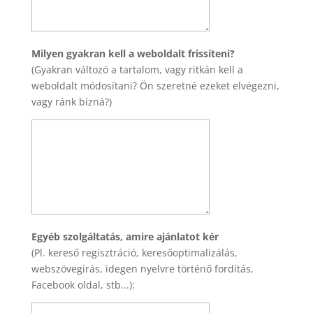
Milyen gyakran kell a weboldalt frissíteni?
(Gyakran változó a tartalom, vagy ritkán kell a
weboldalt módosítani? Ön szeretné ezeket elvégezni,
vagy ránk bízná?)
Egyéb szolgáltatás, amire ajánlatot kér
(Pl. kereső regisztráció, keresőoptimalizálás,
webszövegírás, idegen nyelvre történő fordítás,
Facebook oldal, stb...):