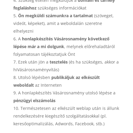
Szükség esetén megküldjük a
domain és tárhely
foglaláshoz
szükséges információkat
Ön megküldi számunkra a tartalmat
(szöveget,
videót, képeket), amit a weboldalán szeretne
elhelyezni
A
honlapkészítés Vásárosnamény következő
lépése már a mi dolgunk
, melynek előrehaladtáról
folyamatosan tájékoztatjuk Önt
Ezek után jön a
tesztelés
(és ha szükséges, akkor a
hiVásárosnaményvítás)
Utolsó lépésben
publikáljuk az elkészült
weboldalt
az Interneten
A honlapkészítés Vásárosnamény utolsó lépése a
pénzügyi elszámolás
Természetesen az elkészült weblap után is állunk
rendelkezésére kiegészítő szolgáltatásokkal (pl.
keresőoptimalizálás, Adwords, Facebook, stb.)