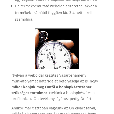
Ha termékbemutató weboldalt szeretne, akkor a
termékek számától függően kb. 3-4 héttel kell
számolnia.
Nyilván a weboldal készítés Vásárosnamény
munkafolyamat határidejét befolyásolja az is, hogy
mikor kapjuk meg Öntől a honlapkészítéshez
szükséges tartalmat
. Nekünk a honlapkészítés a
profilunk, az Ön tevékenységéhez pedig Ön ért.
Amikor már tisztában vagyunk az Ön elvárásaival,
kollégáink pontosan tudják Önnek mondani, hogy