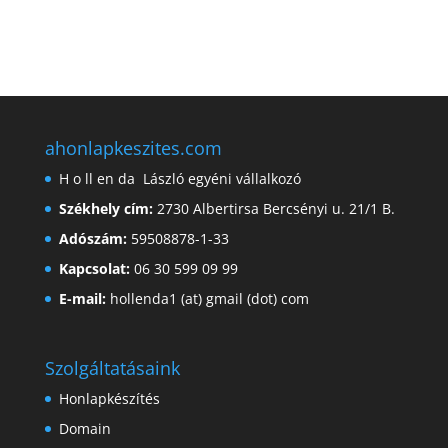
ahonlapkeszites.com
H o ll en da László egyéni vállalkozó
Székhely cím:
2730 Albertirsa Bercsényi u. 21/1 B.
Adószám:
59508878-1-33
Kapcsolat:
06 30 599 09 99
E-mail:
hollenda1 (at) gmail (dot) com
Szolgáltatásaink
Honlapkészítés
Domain