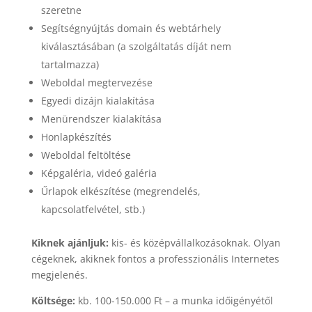
szeretne
Segítségnyújtás domain és webtárhely
kiválasztásában (a szolgáltatás díját nem
tartalmazza)
Weboldal megtervezése
Egyedi dizájn kialakítása
Menürendszer kialakítása
Honlapkészítés
Weboldal feltöltése
Képgaléria, videó galéria
Űrlapok elkészítése (megrendelés,
kapcsolatfelvétel, stb.)
Kiknek ajánljuk:
kis- és középvállalkozásoknak. Olyan
cégeknek, akiknek fontos a professzionális Internetes
megjelenés.
Költsége:
kb. 100-150.000 Ft – a munka időigényétől