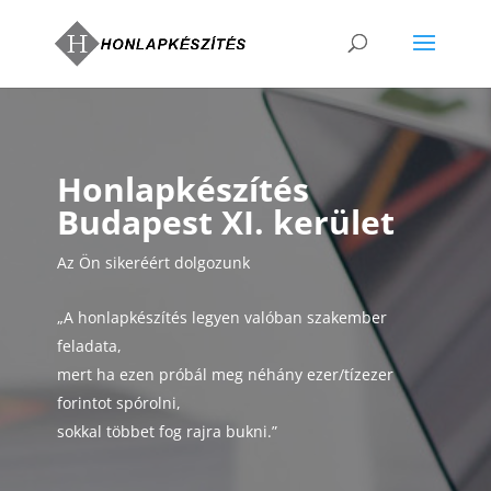
Honlapkészítés
Budapest XI. kerület
Az Ön sikeréért dolgozunk
„A honlapkészítés legyen valóban szakember
feladata,
mert ha ezen próbál meg néhány ezer/tízezer
forintot spórolni,
sokkal többet fog rajra bukni.”