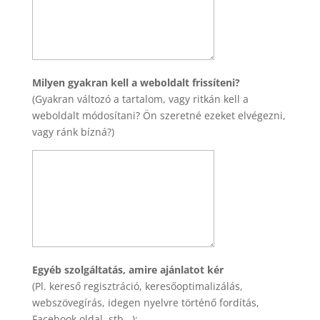
Milyen gyakran kell a weboldalt frissíteni?
(Gyakran változó a tartalom, vagy ritkán kell a
weboldalt módosítani? Ön szeretné ezeket elvégezni,
vagy ránk bízná?)
Egyéb szolgáltatás, amire ajánlatot kér
(Pl. kereső regisztráció, keresőoptimalizálás,
webszövegírás, idegen nyelvre történő fordítás,
Facebook oldal, stb...):