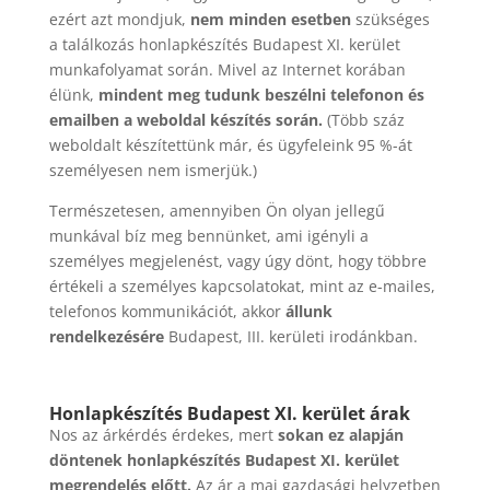
ezért azt mondjuk,
nem minden esetben
szükséges
a találkozás honlapkészítés Budapest XI. kerület
munkafolyamat során. Mivel az Internet korában
élünk,
mindent meg tudunk beszélni telefonon és
emailben a weboldal készítés során.
(Több száz
weboldalt készítettünk már, és ügyfeleink 95 %-át
személyesen nem ismerjük.)
Természetesen, amennyiben Ön olyan jellegű
munkával bíz meg bennünket, ami igényli a
személyes megjelenést, vagy úgy dönt, hogy többre
értékeli a személyes kapcsolatokat, mint az e-mailes,
telefonos kommunikációt, akkor
állunk
rendelkezésére
Budapest, III. kerületi irodánkban.
Honlapkészítés Budapest XI. kerület árak
Nos az árkérdés érdekes, mert
sokan ez alapján
döntenek honlapkészítés Budapest XI. kerület
megrendelés előtt.
Az ár a mai gazdasági helyzetben