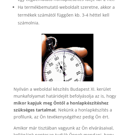
Ha termékbemutató weboldalt szeretne, akkor a
termékek számától függően kb. 3-4 héttel kell
számolnia.
Nyilván a weboldal készítés Budapest XI. kerület
munkafolyamat határidejét befolyásolja az is, hogy
mikor kapjuk meg Öntől a honlapkészítéshez
szükséges tartalmat
. Nekünk a honlapkészítés a
profilunk, az Ön tevékenységéhez pedig Ön ért.
Amikor már tisztában vagyunk az Ön elvárásaival,
kollégáink pontosan tudják Önnek mondani, hogy