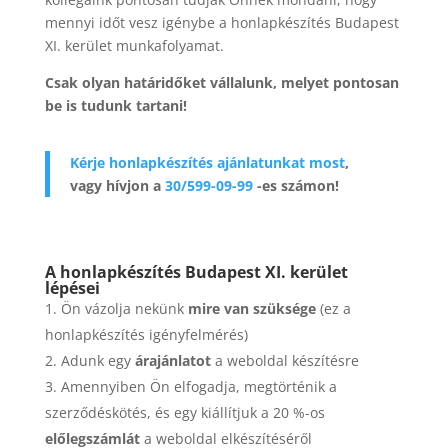
mennyi időt vesz igénybe a honlapkészítés Budapest
XI. kerület munkafolyamat.
Csak olyan határidőket vállalunk, melyet pontosan
be is tudunk tartani!
Kérje honlapkészítés ajánlatunkat most
,
vagy hívjon a
30/599-09-99
-es számon!
A honlapkészítés Budapest XI. kerület
lépései
Ön vázolja nekünk
mire van szüksége
(ez a
honlapkészítés igényfelmérés)
Adunk egy
árajánlatot
a weboldal készítésre
Amennyiben Ön elfogadja, megtörténik a
szerződéskötés, és egy kiállítjuk a 20 %-os
előlegszámlát
a weboldal elkészítéséről