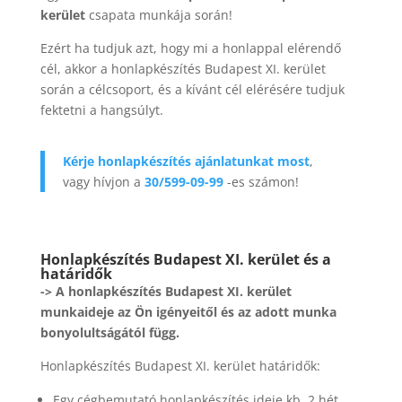
kerület
csapata munkája során!
Ezért ha tudjuk azt, hogy mi a honlappal elérendő
cél, akkor a honlapkészítés Budapest XI. kerület
során a célcsoport, és a kívánt cél elérésére tudjuk
fektetni a hangsúlyt.
Kérje honlapkészítés ajánlatunkat most
,
vagy hívjon a
30/599-09-99
-es számon!
Honlapkészítés Budapest XI. kerület és a
határidők
-> A honlapkészítés Budapest XI. kerület
munkaideje az Ön igényeitől és az adott munka
bonyolultságától függ.
Honlapkészítés Budapest XI. kerület határidők:
Egy cégbemutató honlapkészítés ideje kb. 2 hét.