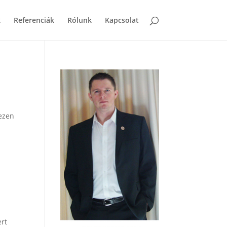
k
Referenciák
Rólunk
Kapcsolat
 ezen
ert