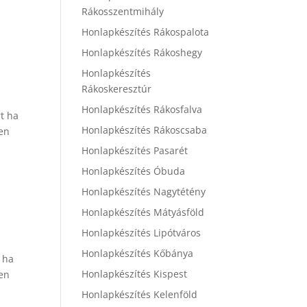
Rákosszentmihály
Honlapkészítés Rákospalota
Honlapkészítés Rákoshegy
Honlapkészítés
Rákoskeresztúr
Honlapkészítés Rákosfalva
t ha
Honlapkészítés Rákoscsaba
ten
Honlapkészítés Pasarét
Honlapkészítés Óbuda
Honlapkészítés Nagytétény
Honlapkészítés Mátyásföld
Honlapkészítés Lipótváros
Honlapkészítés Kőbánya
 ha
Honlapkészítés Kispest
ten
Honlapkészítés Kelenföld