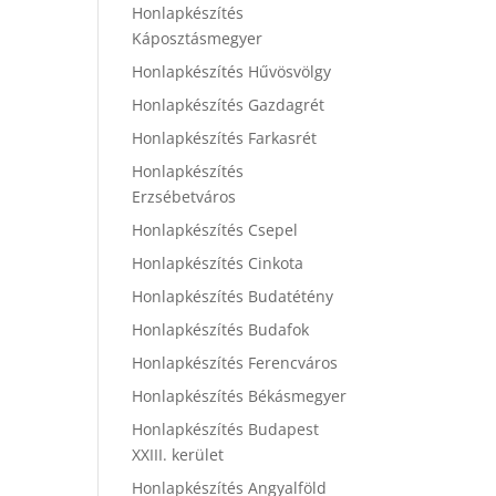
Honlapkészítés
Káposztásmegyer
Honlapkészítés Hűvösvölgy
Honlapkészítés Gazdagrét
Honlapkészítés Farkasrét
Honlapkészítés
Erzsébetváros
Honlapkészítés Csepel
Honlapkészítés Cinkota
Honlapkészítés Budatétény
Honlapkészítés Budafok
Honlapkészítés Ferencváros
Honlapkészítés Békásmegyer
Honlapkészítés Budapest
XXIII. kerület
Honlapkészítés Angyalföld