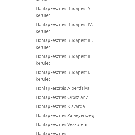
Honlapkészítés Budapest V.
kerület
Honlapkészítés Budapest IV.
kerület
Honlapkészítés Budapest III.
kerület
Honlapkészítés Budapest II.
kerület
Honlapkészítés Budapest I.
kerület
Honlapkészítés Albertfalva
Honlapkészítés Oroszlány
Honlapkészítés Kisvárda
Honlapkészítés Zalaegerszeg
Honlapkészítés Veszprém
Honlapkészítés