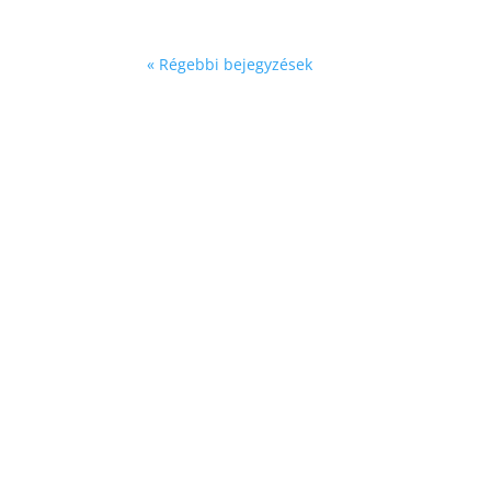
« Régebbi bejegyzések